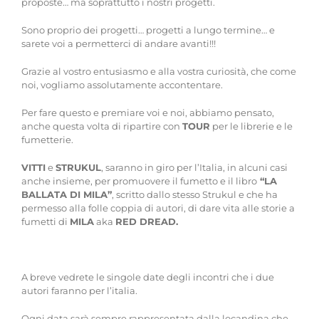
proposte… ma soprattutto i nostri progetti.
Sono proprio dei progetti… progetti a lungo termine… e
sarete voi a permetterci di andare avanti!!!
Grazie al vostro entusiasmo e alla vostra curiosità, che come
noi, vogliamo assolutamente accontentare.
Per fare questo e premiare voi e noi, abbiamo pensato,
anche questa volta di ripartire con
TOUR
per le librerie e le
fumetterie.
VITTI
e
STRUKUL
, saranno in giro per l’Italia, in alcuni casi
anche insieme, per promuovere il fumetto e il libro
“LA
BALLATA DI MILA”
, scritto dallo stesso Strukul e che ha
permesso alla folle coppia di autori, di dare vita alle storie a
fumetti di
MILA
aka
RED DREAD.
A breve vedrete le singole date degli incontri che i due
autori faranno per l’italia.
Ogni data sarà sempre rappresentata dalla locandina che