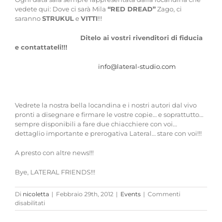
vedete qui: Dove ci sarà Mila
“RED DREAD”
Zago, ci
saranno
STRUKUL
e
VITTI
!!!
Ditelo ai vostri rivenditori di fiducia
e contattateli!!!
info@lateral-studio.com
Vedrete la nostra bella locandina e i nostri autori dal vivo
pronti a disegnare e firmare le vostre copie… e soprattutto…
sempre disponibili a fare due chiacchiere con voi…
dettaglio importante e prerogativa Lateral… stare con voi!!!
A presto con altre news!!!
Bye, LATERAL FRIENDS!!!
Di
nicoletta
|
Febbraio 29th, 2012
|
Events
|
Commenti
su
disabilitati
Adesso
siamo