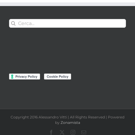
Cerca
per:
Copyright 2016 Alessandro Vitti | All Rights Reserved | Powered
by
Zonamista
Facebook
X
Instagram
Email