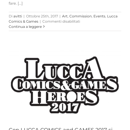
fare. [...]
Di
avitti
|
Ottobre 25th, 2017
|
Art
,
Commission
,
Events
,
Lucca
su
Comics & Games
|
Commenti disabilitati
ICEMAN’s
Continua a leggere
Box
Limited
per
LUCCA
Comics
&
Games
2017