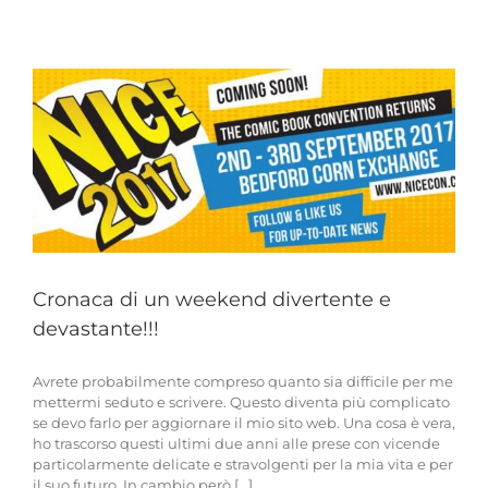
resta
del
mio
weekend
a
Bedford!!!
Cronaca di un weekend divertente e
devastante!!!
Avrete probabilmente compreso quanto sia difficile per me
mettermi seduto e scrivere. Questo diventa più complicato
se devo farlo per aggiornare il mio sito web. Una cosa è vera,
ho trascorso questi ultimi due anni alle prese con vicende
particolarmente delicate e stravolgenti per la mia vita e per
il suo futuro. In cambio però [...]