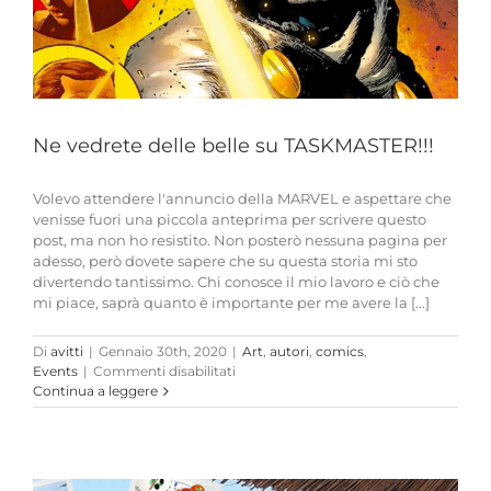
Ne vedrete delle belle su TASKMASTER!!!
Volevo attendere l'annuncio della MARVEL e aspettare che
venisse fuori una piccola anteprima per scrivere questo
post, ma non ho resistito. Non posterò nessuna pagina per
adesso, però dovete sapere che su questa storia mi sto
divertendo tantissimo. Chi conosce il mio lavoro e ciò che
mi piace, saprà quanto è importante per me avere la [...]
Di
avitti
|
Gennaio 30th, 2020
|
Art
,
autori
,
comics
,
su
Events
|
Commenti disabilitati
Ne
Continua a leggere
vedrete
delle
belle
su
TASKMASTER!!!