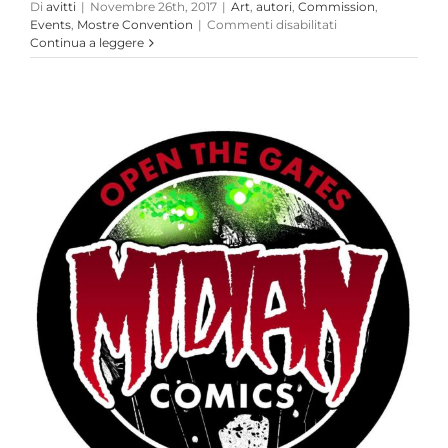
Di
avitti
|
Novembre 26th, 2017
|
Art
,
autori
,
Commission
,
su
Events
,
Mostre Convention
|
Commenti disabilitati
MALTA
Continua a leggere
COMIC
CON
2017,
2-
3
Dicembre