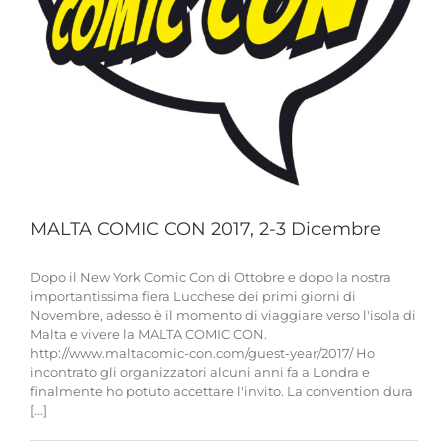
MALTA COMIC CON 2017, 2-3 Dicembre
Dopo il New York Comic Con di Ottobre e dopo la nostra
importantissima fiera Lucchese dei primi giorni di
Novembre, adesso è il momento di viaggiare verso l'isola di
Malta e vivere la MALTA COMIC CON.
http://www.maltacomic-con.com/guest-year/2017/ Ho
incontrato gli organizzatori alcuni anni fa a Londra e
finalmente ho potuto accettare l'invito. La convention dura
[...]