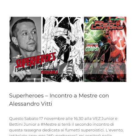
L’EDIZIONE
2019
Superheroes – Incontro a Mestre con
Alessandro Vitti
Questo Sabato 17 novembre alle 16.30 alla VEZ Junior e
Bettini Junior a #Mestre si terrà il secondo incontro di
questa rassegna dedicata ai fumetti superoistici. L'evento,
intitolato appunto "#Superheroes", mi ospiterà nelle