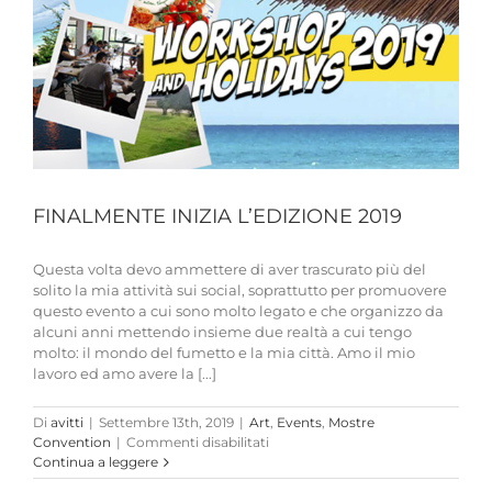
FINALMENTE INIZIA L’EDIZIONE 2019
Questa volta devo ammettere di aver trascurato più del
solito la mia attività sui social, soprattutto per promuovere
questo evento a cui sono molto legato e che organizzo da
alcuni anni mettendo insieme due realtà a cui tengo
molto: il mondo del fumetto e la mia città. Amo il mio
lavoro ed amo avere la [...]
Di
avitti
|
Settembre 13th, 2019
|
Art
,
Events
,
Mostre
su
Convention
|
Commenti disabilitati
FINALMENTE
Continua a leggere
INIZIA