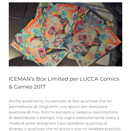
Event
a
Piacenza
ICEMAN’s Box Limited per LUCCA Comics
& Games 2017
Anche quest'anno, ho pensato di fare qualcosa che mi
permettesse di ritagliarmi uno spazio per realizzare
qualcosa di mio. Non ho pensato a nessuna realizzazione
di sketchbook o stampe, ma voglio assolutamente avere il
modo di poter disegnare il più possibile qualcosa di
diverso, o qualcosa che mi piace o che mi sarebbe piaciuto