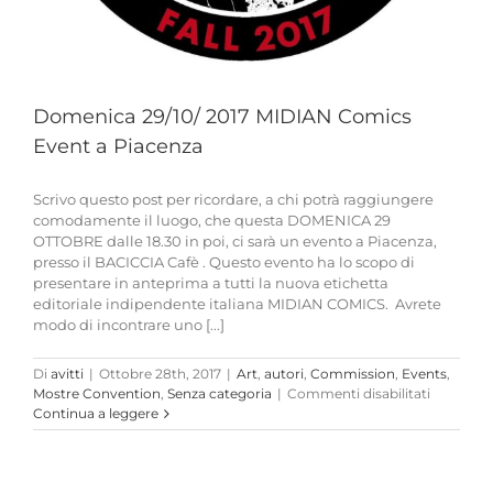
Domenica 29/10/ 2017 MIDIAN Comics
Event a Piacenza
Scrivo questo post per ricordare, a chi potrà raggiungere
comodamente il luogo, che questa DOMENICA 29
OTTOBRE dalle 18.30 in poi, ci sarà un evento a Piacenza,
presso il BACICCIA Cafè . Questo evento ha lo scopo di
presentare in anteprima a tutti la nuova etichetta
editoriale indipendente italiana MIDIAN COMICS. Avrete
modo di incontrare uno [...]
Di
avitti
|
Ottobre 28th, 2017
|
Art
,
autori
,
Commission
,
Events
,
su
Mostre Convention
,
Senza categoria
|
Commenti disabilitati
Domenic
Continua a leggere
29/10/
2017
MIDIAN
Comics