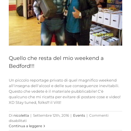
Quello che resta del mio weekend a
Bedford!!!
Un piccolo reportage privato di quel magnifico weekend
all'insegna dell'alcool e delle sue conseguenze inevitabili.
Questo che vedete è il materiale pubblicabile! C'è
qualcuno che mi ricatta per evitare di postare cose e video!
XD Stay tuned, folks!!! il Vitt!
Di
nicoletta
|
Settembre 12th, 2016
|
Events
|
Commenti
su
disabilitati
Quello
Continua a leggere
che