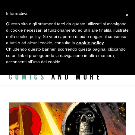
Salta
al
alessandro vitti comics and more | Modena - 41124 - Italy - Via
Informativa
contenuto
×
L.A. Vincenzi, 2 - c/o ADAC - ACCADEMIA DELLE ARTI CREATIVE
Questo sito o gli strumenti terzi da questo utilizzati si avvalgono
di cookie necessari al funzionamento ed utili alle finalità illustrate
|
info@alessandrovitti.com
nella cookie policy. Se vuoi saperne di più o negare il consenso
a tutti o ad alcuni cookie, consulta la
cookie policy
.
Chiudendo questo banner, scorrendo questa pagina, cliccando
Facebook
X
Instagram
Email
su un link o proseguendo la navigazione in altra maniera,
acconsenti all’uso dei cookie.