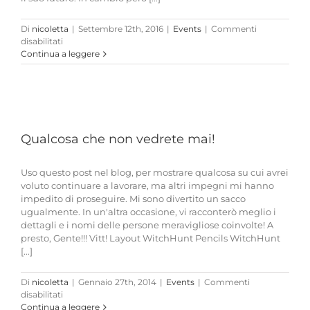
Di
nicoletta
|
Settembre 12th, 2016
|
Events
|
Commenti
su
disabilitati
Cronaca
Continua a leggere
di
un
weekend
divertente
e
devastante!!!
Qualcosa che non vedrete mai!
Uso questo post nel blog, per mostrare qualcosa su cui avrei
voluto continuare a lavorare, ma altri impegni mi hanno
impedito di proseguire. Mi sono divertito un sacco
ugualmente. In un'altra occasione, vi racconterò meglio i
dettagli e i nomi delle persone meravigliose coinvolte! A
presto, Gente!!! Vitt! Layout WitchHunt Pencils WitchHunt
[...]
Di
nicoletta
|
Gennaio 27th, 2014
|
Events
|
Commenti
su
disabilitati
Qualcosa
Continua a leggere