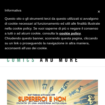
Salta
al
alessandro vitti comics and more | Modena - 41124 - Italy - Via
Informativa
contenuto
×
L.A. Vincenzi, 2 - c/o ADAC - ACCADEMIA DELLE ARTI CREATIVE
Questo sito o gli strumenti terzi da questo utilizzati si avvalgono
di cookie necessari al funzionamento ed utili alle finalità illustrate
|
info@alessandrovitti.com
nella cookie policy. Se vuoi saperne di più o negare il consenso
a tutti o ad alcuni cookie, consulta la
cookie policy
.
Chiudendo questo banner, scorrendo questa pagina, cliccando
Facebook
X
Instagram
Email
su un link o proseguendo la navigazione in altra maniera,
acconsenti all’uso dei cookie.