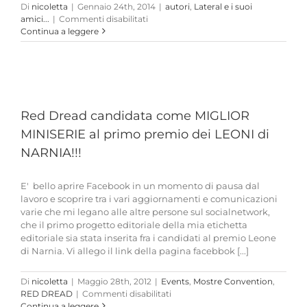
Di
nicoletta
|
Gennaio 24th, 2014
|
autori
,
Lateral e i suoi
su
amici...
|
Commenti disabilitati
Continua a leggere
l
Red Dread candidata come MIGLIOR
MINISERIE al primo premio dei LEONI di
NARNIA!!!
E' bello aprire Facebook in un momento di pausa dal
lavoro e scoprire tra i vari aggiornamenti e comunicazioni
varie che mi legano alle altre persone sul socialnetwork,
che il primo progetto editoriale della mia etichetta
editoriale sia stata inserita fra i candidati al premio Leone
di Narnia. Vi allego il link della pagina facebbok [...]
Di
nicoletta
|
Maggio 28th, 2012
|
Events
,
Mostre Convention
,
su
RED DREAD
|
Commenti disabilitati
Red
Continua a leggere