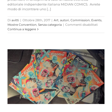
editoriale indipendente italiana MIDIAN COMICS. Avrete
modo di incontrare uno [...]
Di
avitti
|
Ottobre 28th, 2017
|
Art
,
autori
,
Commission
,
Events
,
su
Mostre Convention
,
Senza categoria
|
Commenti disabilitati
Domenic
Continua a leggere
29/10/
2017
MIDIAN
Comics
Event
a
Piacenza