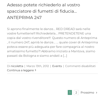
Adesso potete richiederlo al vostro
spacciatore di fumetti di fiducia…
ANTEPRIMA 247
Si aprono finalmente le danze... RED DREAD sarà nelle
vostre fumetterie!!! Richiedetela... PRETENDETENE una
copia dal vostro rivenditore!!! Questo numero di Anteprima
, il numero 247, aprirà le danze... ... quale cover di Anteprima
poteva essere più adeguata per fare compagnia al nostro
amatissimo fumetto?! Abbiamo iniziato a Mantova, siamo
passati da Bologna e siamo andati a [...]
su
Di
nicoletta
|
Marzo 13th, 2012
|
Events
|
Commenti disabilitati
Adess
Continua a leggere
potete
richied
al
vostro
spacci
Prossimo
1
2
di
fumett
di