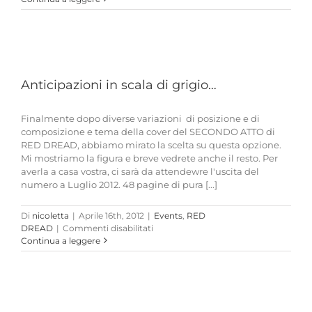
Dread
candidata
come
MIGLIOR
MINISERIE
al
Anticipazioni in scala di grigio…
primo
premio
dei
Finalmente dopo diverse variazioni di posizione e di
LEONI
composizione e tema della cover del SECONDO ATTO di
di
RED DREAD, abbiamo mirato la scelta su questa opzione.
NARNIA!!!
Mi mostriamo la figura e breve vedrete anche il resto. Per
averla a casa vostra, ci sarà da attendewre l'uscita del
numero a Luglio 2012. 48 pagine di pura [...]
Di
nicoletta
|
Aprile 16th, 2012
|
Events
,
RED
su
DREAD
|
Commenti disabilitati
Anticipazioni
Continua a leggere
in
scala
di
grigio…