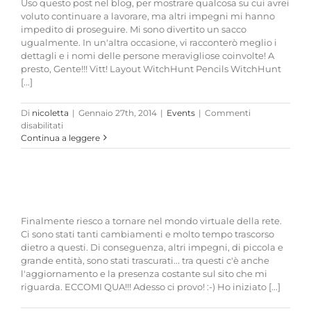
Uso questo post nel blog, per mostrare qualcosa su cui avrei
voluto continuare a lavorare, ma altri impegni mi hanno
impedito di proseguire. Mi sono divertito un sacco
ugualmente. In un'altra occasione, vi racconterò meglio i
dettagli e i nomi delle persone meravigliose coinvolte! A
presto, Gente!!! Vitt! Layout WitchHunt Pencils WitchHunt
[...]
Di
nicoletta
|
Gennaio 27th, 2014
|
Events
|
Commenti
su
disabilitati
Qualcosa
Continua a leggere
che
non
vedrete
mai!
Finalmente riesco a tornare nel mondo virtuale della rete.
Ci sono stati tanti cambiamenti e molto tempo trascorso
dietro a questi. Di conseguenza, altri impegni, di piccola e
grande entità, sono stati trascurati... tra questi c'è anche
l'aggiornamento e la presenza costante sul sito che mi
riguarda. ECCOMI QUA!!! Adesso ci provo! :-) Ho iniziato [...]