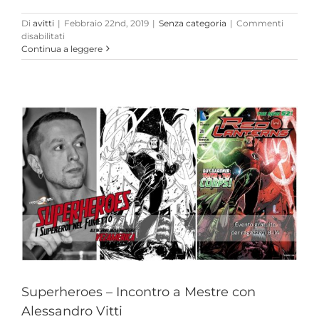
Di
avitti
|
Febbraio 22nd, 2019
|
Senza categoria
|
Commenti
su
disabilitati
Il
Continua a leggere
lavoro
dietro
un
blank
cover
Superheroes – Incontro a Mestre con
Alessandro Vitti