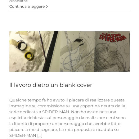
su
disabilitati
INCONTRO
Continua a leggere
al
Centro
ANDREA
PAZIENZA
in
occasione
dell’Evento
“SUPEREROI
e
NON”
Il lavoro dietro un blank cover
Qualche tempo fa ho avuto il piacere di realizzare questa
immagine su commissione su una copertina neutra della
serie dedicata a SPIDER-MAN. Non ho avuto nessuna
esplicita richiesta sul personaggio da realizzare e mi sono
la libertà di proporre un personaggio che avrebbe fatto
piacere a me disegnare. La mia proposta è ricaduta su
SPIDER-MAN [...]