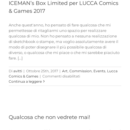
ICEMAN’s Box Limited per LUCCA Comics
& Games 2017
Anche quest'anno, ho pensato di fare qualcosa che mi
permettesse di ritagliarmi uno spazio per realizzare
qualcosa di mio. Non ho pensato a nessuna realizzazione
di sketchbook o stampe, ma voglio assolutamente avere il
modo di poter disegnare il più possibile qualcosa di
diverso, o qualcosa che mi piace o che mi sarebbe piaciuto
fare. [...]
Di
avitti
|
Ottobre 25th, 2017
|
Art
,
Commission
,
Events
,
Lucca
su
Comics & Games
|
Commenti disabilitati
ICEMAN’s
Continua a leggere
Box
Limited
per
LUCCA
Comics
&
Qualcosa che non vedrete mai!
Games
2017