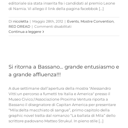
editoriale sia stata inserita fra i candidati al premio Leone
di Narnia. Vi allego il link della pagina facebbok [...]
Di
nicoletta
|
Maggio 28th, 2012
|
Events
,
Mostre Convention
,
su
RED DREAD
|
Commenti disabilitati
Red
Continua a leggere
Dread
candidata
come
MIGLIOR
MINISERIE
al
Si ritorna a Bassano… grande entusiasmo e
primo
premio
a grande affluenza!!!
dei
LEONI
di
A due settimane dall’apertura della mostra "Alessandro
NARNIA!!!
Vitti:un percorso a fumetti tra Italia e America" presso il
Museo Civico,l'Associazione Proxima Ventura riporta a
Bassano il disegnatore di Capitan America per presentare
“Mila:delta macchiato di sangue”, primo capitolo della
graphic novel tratta dal romanzo “La ballata di Mila” dello
scrittore padovano Matteo Strukul. In pieno stile [...]