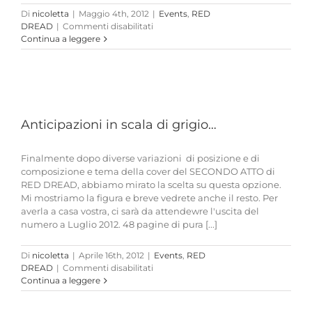
Di
nicoletta
|
Maggio 4th, 2012
|
Events
,
RED
su
DREAD
|
Commenti disabilitati
Si
Continua a leggere
ritorna
a
Bassano…
grande
entusiasmo
e
Anticipazioni in scala di grigio…
a
grande
affluenza!!!
Finalmente dopo diverse variazioni di posizione e di
composizione e tema della cover del SECONDO ATTO di
RED DREAD, abbiamo mirato la scelta su questa opzione.
Mi mostriamo la figura e breve vedrete anche il resto. Per
averla a casa vostra, ci sarà da attendewre l'uscita del
numero a Luglio 2012. 48 pagine di pura [...]
Di
nicoletta
|
Aprile 16th, 2012
|
Events
,
RED
su
DREAD
|
Commenti disabilitati
Anticipazioni
Continua a leggere
in
scala