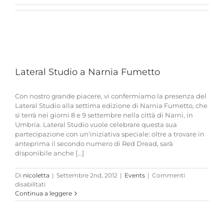
Lateral Studio a Narnia Fumetto
Con nostro grande piacere, vi confermiamo la presenza del
Lateral Studio alla settima edizione di Narnia Fumetto, che
si terrà nei giorni 8 e 9 settembre nella città di Narni, in
Umbria. Lateral Studio vuole celebrare questa sua
partecipazione con un'iniziativa speciale: oltre a trovare in
anteprima il secondo numero di Red Dread, sarà
disponibile anche [...]
Di
nicoletta
|
Settembre 2nd, 2012
|
Events
|
Commenti
su
disabilitati
Lateral
Continua a leggere
Studio
a
Narnia