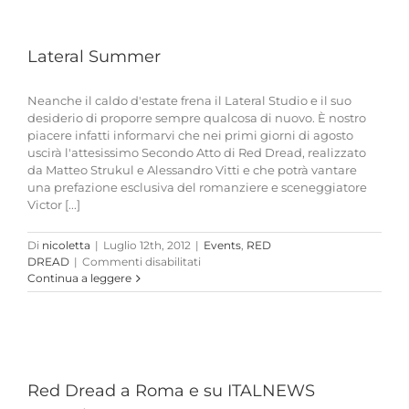
Fumetto
Lateral Summer
Neanche il caldo d'estate frena il Lateral Studio e il suo
desiderio di proporre sempre qualcosa di nuovo. È nostro
piacere infatti informarvi che nei primi giorni di agosto
uscirà l'attesissimo Secondo Atto di Red Dread, realizzato
da Matteo Strukul e Alessandro Vitti e che potrà vantare
una prefazione esclusiva del romanziere e sceneggiatore
Victor [...]
Di
nicoletta
|
Luglio 12th, 2012
|
Events
,
RED
su
DREAD
|
Commenti disabilitati
Lateral
Continua a leggere
Summer
Red Dread a Roma e su ITALNEWS