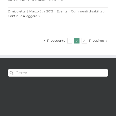
247
su
Di
nicoletta
|
Marzo 5th, 2012
|
Events
|
Commenti disabilitati
Contin
Continua a leggere
le
emozio
sorpre
Precedente
Prossimo
1
2
3
Cerca
per: