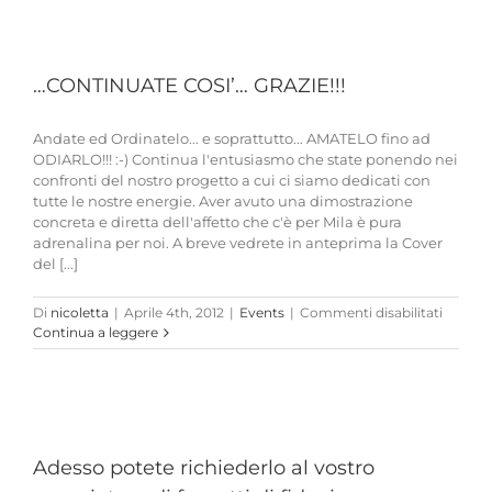
di
grigio…
…CONTINUATE COSI’… GRAZIE!!!
Andate ed Ordinatelo... e soprattutto... AMATELO fino ad
ODIARLO!!! :-) Continua l'entusiasmo che state ponendo nei
confronti del nostro progetto a cui ci siamo dedicati con
tutte le nostre energie. Aver avuto una dimostrazione
concreta e diretta dell'affetto che c'è per Mila è pura
adrenalina per noi. A breve vedrete in anteprima la Cover
del [...]
su
Di
nicoletta
|
Aprile 4th, 2012
|
Events
|
Commenti disabilitati
…
Continua a leggere
CONTI
COSI’…
GRAZIE!
Adesso potete richiederlo al vostro