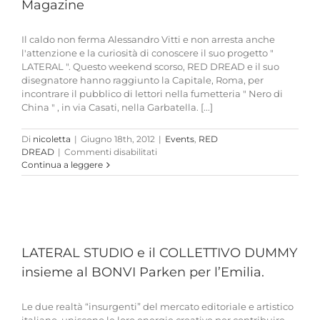
Magazine
Il caldo non ferma Alessandro Vitti e non arresta anche
l'attenzione e la curiosità di conoscere il suo progetto "
LATERAL ". Questo weekend scorso, RED DREAD e il suo
disegnatore hanno raggiunto la Capitale, Roma, per
incontrare il pubblico di lettori nella fumetteria " Nero di
China " , in via Casati, nella Garbatella. [...]
Di
nicoletta
|
Giugno 18th, 2012
|
Events
,
RED
su
DREAD
|
Commenti disabilitati
Red
Continua a leggere
Dread
a
Roma
e
su
ITALNEWS
LATERAL STUDIO e il COLLETTIVO DUMMY
Magazine
insieme al BONVI Parken per l’Emilia.
Le due realtà “insurgenti” del mercato editoriale e artistico