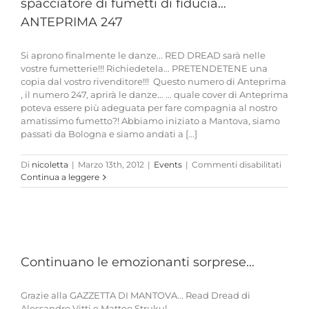
spacciatore di fumetti di fiducia…
ANTEPRIMA 247
Si aprono finalmente le danze... RED DREAD sarà nelle
vostre fumetterie!!! Richiedetela... PRETENDETENE una
copia dal vostro rivenditore!!! Questo numero di Anteprima
, il numero 247, aprirà le danze... ... quale cover di Anteprima
poteva essere più adeguata per fare compagnia al nostro
amatissimo fumetto?! Abbiamo iniziato a Mantova, siamo
passati da Bologna e siamo andati a [...]
su
Di
nicoletta
|
Marzo 13th, 2012
|
Events
|
Commenti disabilitati
Adess
Continua a leggere
potete
richied
al
vostro
spacci
di
Continuano le emozionanti sorprese…
fumett
di
fiduci
Grazie alla GAZZETTA DI MANTOVA... Read Dread di
ANTE
Alessandro Vitti e Matteo Strukul