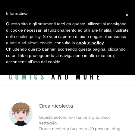
Salta
al
alessandro vitti comics and more | Modena - 41124 - Italy - Via
Informativa
contenuto
×
L.A. Vincenzi, 2 - c/o ADAC - ACCADEMIA DELLE ARTI CREATIVE
Questo sito o gli strumenti terzi da questo utilizzati si avvalgono
di cookie necessari al funzionamento ed utili alle finalità illustrate
|
info@alessandrovitti.com
nella cookie policy. Se vuoi saperne di più o negare il consenso
a tutti o ad alcuni cookie, consulta la
cookie policy
.
Chiudendo questo banner, scorrendo questa pagina, cliccando
Facebook
X
Instagram
Email
su un link o proseguendo la navigazione in altra maniera,
acconsenti all’uso dei cookie.
Circa
nicoletta
Questo autore non ha riempito alcun
dettaglio.
Finora nicoletta ha creato 29 post nel blog.