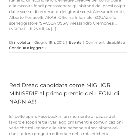
italiano, uniscono le loro energie creative per contribuire
alla raccolta fondi per sostenere gli abitanti dei paesi colpiti
dalle scosse di terremoto dei giorni scorsi. Alessandro Vitti,
Alberto Ponticelli, AKAB, Officina Infernale, SQUAZ e lo
sceneggiatore “SPACCA OSSA” Alessandro Cremonesi...
INSIEME... il 23 e il 24 [...]
su
Di
nicoletta
|
Giugno 11th, 2012
|
Events
|
Commenti disabilitati
LATE
Continua a leggere
STUD
e
il
COLL
l
DUM
insie
Red Dread candidata come MIGLIOR
al
BONV
MINISERIE al primo premio dei LEONI di
Parke
NARNIA!!!
per
l’Emili
E' bello aprire Facebook in un momento di pausa dal
lavoro e scoprire tra i vari aggiornamenti e comunicazioni
varie che mi legano alle altre persone sul socialnetwork,
che il primo progetto editoriale della mia etichetta