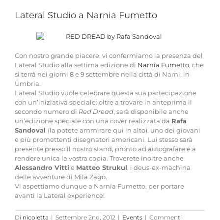
immagine
Lateral Studio a Narnia Fumetto
Con nostro grande piacere, vi confermiamo la presenza del
Lateral Studio alla settima edizione di
Narnia Fumetto
, che
si terrà nei giorni 8 e 9 settembre nella città di Narni, in
Umbria.
Lateral Studio vuole celebrare questa sua partecipazione
con un’iniziativa speciale: oltre a trovare in anteprima il
secondo numero di
Red Dread
, sarà disponibile anche
un’edizione speciale con una cover realizzata da
Rafa
Sandoval
(la potete ammirare qui in alto), uno dei giovani
e più promettenti disegnatori americani. Lui stesso sarà
presente presso il nostro stand, pronto ad autografare e a
rendere unica la vostra copia. Troverete inoltre anche
Alessandro Vitti
e
Matteo Strukul
, i deus-ex-machina
delle avventure di Mila Zago.
Vi aspettiamo dunque a Narnia Fumetto, per portare
avanti la Lateral experience!
Di
nicoletta
|
Settembre 2nd, 2012
|
Events
|
Commenti