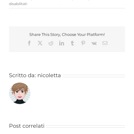
su
disabilitati
Lateral
Studio
a
Narnia
Fumetto
Share This Story, Choose Your Platform!
Facebook
X
Reddit
LinkedIn
Tumblr
Pinterest
Vk
Email
Scritto da:
nicoletta
Post correlati