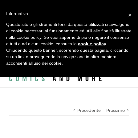
Salta
al
alessandro vitti comics and more | Modena - 41124 - Italy - Via
Informativa
contenuto
×
L.A. Vincenzi, 2 - c/o ADAC - ACCADEMIA DELLE ARTI CREATIVE
Questo sito o gli strumenti terzi da questo utilizzati si avvalgono
di cookie necessari al funzionamento ed utili alle finalità illustrate
|
info@alessandrovitti.com
nella cookie policy. Se vuoi saperne di più o negare il consenso
a tutti o ad alcuni cookie, consulta la
cookie policy
.
Chiudendo questo banner, scorrendo questa pagina, cliccando
Facebook
X
Instagram
Email
su un link o proseguendo la navigazione in altra maniera,
acconsenti all’uso dei cookie.
Precedente
Prossimo
Ingrandisci