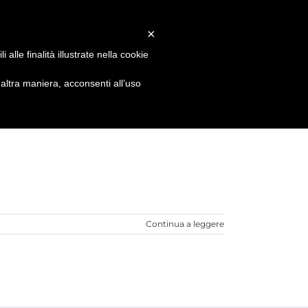
Facebook
X
Instagram
Email
info@alessandrovitti.com
×
alle finalità illustrate nella cookie
sions
Events&News
Contacts
ltra maniera, acconsenti all’uso
Continua a leggere