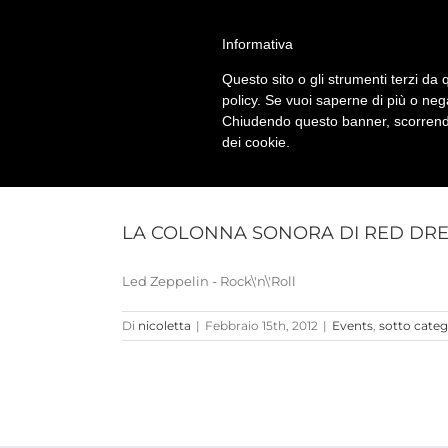
Salta
alessandro vitti comics and more | Modena - 41124 - I
al
Informativa
contenuto
Questo sito o gli strumenti terzi da q
policy. Se vuoi saperne di più o neg
Chiudendo questo banner, scorrendo
dei cookie.
LA COLONNA SONORA DI RED DRE
Led Zeppelin - Rock\'n\'Roll
Di
nicoletta
|
Febbraio 15th, 2012
|
Events
,
sotto categ