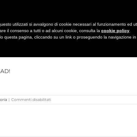
taly - Via L.A. Vincenzi, 2 - c/o ADAC - ACCADEMIA DELLE ARTI CREATIVE
|
uesto utilizzati si avvalgono di cookie necessari al funzionamento ed utili 
Home
About
Works
Commis
are il consenso a tutti o ad alcuni cookie, consulta la
cookie policy
.
 questa pagina, cliccando su un link o proseguendo la navigazione in a
AD!
su
oria
|
Commenti disabilitati
LA
COLONNA
SONORA
DI
RED
DREAD!