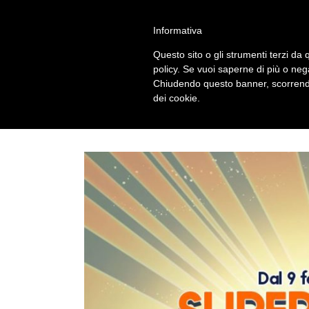
Salta
alessandro vitti comics and more | Modena - 41124 - I
al
Informativa
contenuto
Questo sito o gli strumenti terzi da q
policy. Se vuoi saperne di più o neg
Chiudendo questo banner, scorrendo
dei cookie.