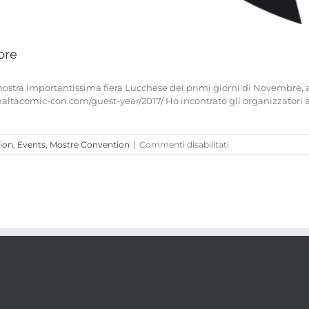
bre
ostra importantissima fiera Lucchese dei primi giorni di Novembre, ad
ltacomic-con.com/guest-year/2017/ Ho incontrato gli organizzatori a
su
ion
,
Events
,
Mostre Convention
|
Commenti disabilitati
MALTA
COMIC
CON
2017,
2-
3
Dicembre