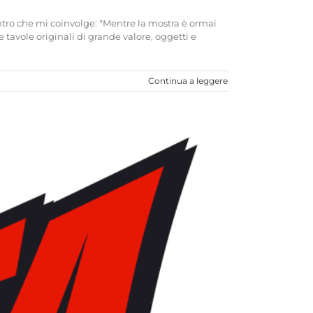
tro che mi coinvolge: "Mentre la mostra è ormai
tavole originali di grande valore, oggetti e
Continua a leggere