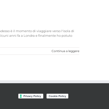
esso è il momento di viaggiare verso l'isola di
lcuni anni fa a Londra e finalmente ho potuto
Continua a leggere