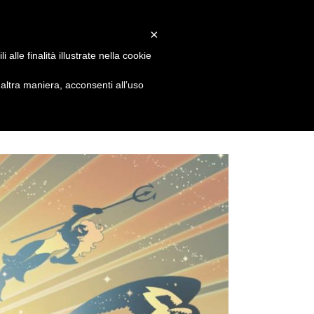
Facebook
X
Instagram
Email
info@alessandrovitti.com
×
alle finalità illustrate nella cookie
sions
Events&News
Contacts
ltra maniera, acconsenti all’uso