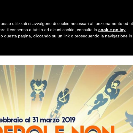
taly - Via L.A. Vincenzi, 2 - c/o ADAC - ACCADEMIA DELLE ARTI CREATIVE
|
uesto utilizzati si avvalgono di cookie necessari al funzionamento ed utili 
Home
About
Works
Commis
are il consenso a tutti o ad alcuni cookie, consulta la
cookie policy
.
 questa pagina, cliccando su un link o proseguendo la navigazione in a