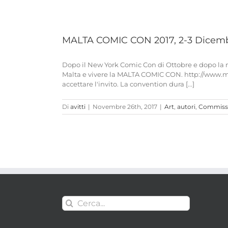
MALTA COMIC CON 2017, 2-3 Dicem
Dopo il New York Comic Con di Ottobre e dopo la n
Malta e vivere la MALTA COMIC CON. http://www.ma
accettare l'invito. La convention dura [...]
Di
avitti
|
Novembre 26th, 2017
|
Art
,
autori
,
Commiss
Cerca
per: