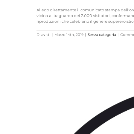
Allego direttamente il comunicato stampa dell'org
vicina al traguardo dei 2.000 visitatori, conferma
riproduzioni che celebrano il genere supereroistico
Di
avitti
|
Marzo 14th, 2019
|
Senza categoria
|
Comment