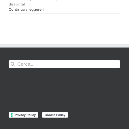
su
disabilitati
ESPLOSIONE
Continua a leggere
LATERALE:
ESCE
RED
DREAD!
Cerca
per: