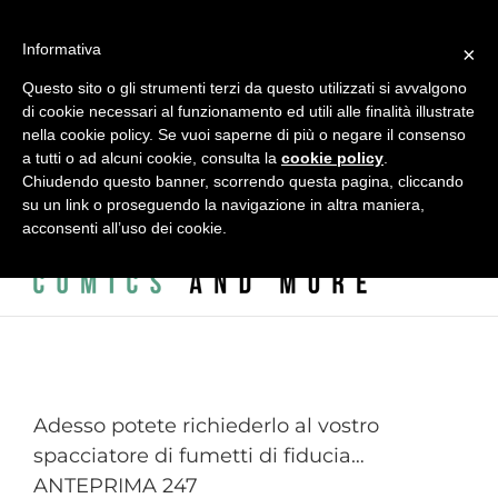
Salta
al
alessandro vitti comics and more | Modena - 41124 - Italy - Via
Informativa
contenuto
×
L.A. Vincenzi, 2 - c/o ADAC - ACCADEMIA DELLE ARTI CREATIVE
Questo sito o gli strumenti terzi da questo utilizzati si avvalgono
di cookie necessari al funzionamento ed utili alle finalità illustrate
|
info@alessandrovitti.com
nella cookie policy. Se vuoi saperne di più o negare il consenso
a tutti o ad alcuni cookie, consulta la
cookie policy
.
Chiudendo questo banner, scorrendo questa pagina, cliccando
Facebook
X
Instagram
Email
su un link o proseguendo la navigazione in altra maniera,
acconsenti all’uso dei cookie.
Adesso potete richiederlo al vostro
spacciatore di fumetti di fiducia…
ANTEPRIMA 247