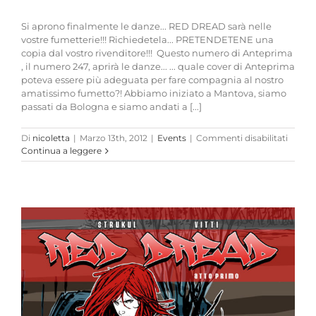
Si aprono finalmente le danze... RED DREAD sarà nelle
vostre fumetterie!!! Richiedetela... PRETENDETENE una
copia dal vostro rivenditore!!! Questo numero di Anteprima
, il numero 247, aprirà le danze... ... quale cover di Anteprima
poteva essere più adeguata per fare compagnia al nostro
amatissimo fumetto?! Abbiamo iniziato a Mantova, siamo
passati da Bologna e siamo andati a [...]
su
Di
nicoletta
|
Marzo 13th, 2012
|
Events
|
Commenti disabilitati
Adess
Continua a leggere
potete
richied
al
vostro
spacci
di
fumett
di
fiduci
ANTE
247