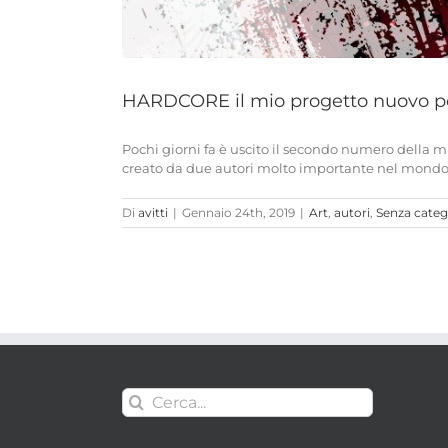
HARDCORE il mio progetto nuovo
Pochi giorni fa è uscito il secondo numero della mi
creato da due autori molto importante nel mondo d
Di
avitti
|
Gennaio 24th, 2019
|
Art
,
autori
,
Senza categ
Cerca
per: