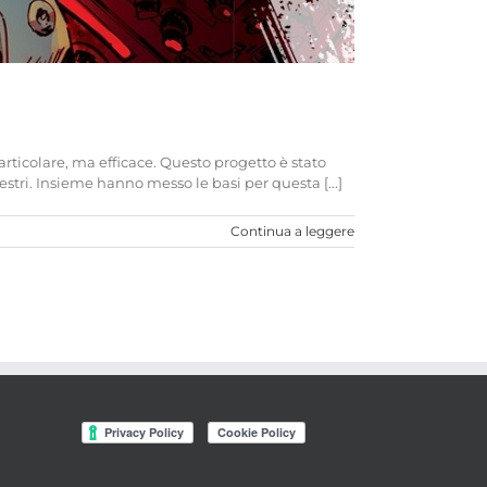
articolare, ma efficace. Questo progetto è stato
ri. Insieme hanno messo le basi per questa [...]
Continua a leggere