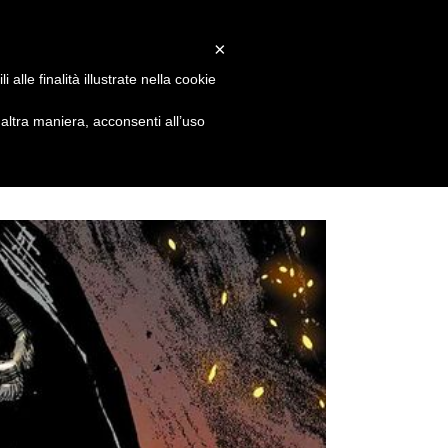
Facebook
X
Instagram
Email
info@alessandrovitti.com
×
alle finalità illustrate nella cookie
sions
Events&News
Contacts
ltra maniera, acconsenti all’uso