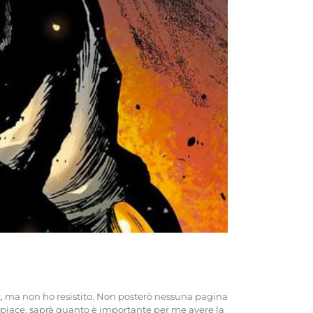
t, ma non ho resistito. Non posterò nessuna pagina
i piace, saprà quanto è importante per me avere la