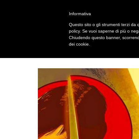
Salta
alessandro vitti comics and more | Modena - 41124 - I
al
Informativa
contenuto
Questo sito o gli strumenti terzi da q
policy. Se vuoi saperne di più o neg
Chiudendo questo banner, scorrendo
dei cookie.