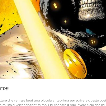
ER!!!
are che venisse fuori una piccola anteprima per scrivere questo pos
a mi sto divertendo tantissimo. Chi conosce il mio lavoro e ciò che m