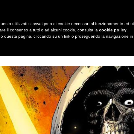
taly - Via L.A. Vincenzi, 2 - c/o ADAC - ACCADEMIA DELLE ARTI CREATIVE
|
uesto utilizzati si avvalgono di cookie necessari al funzionamento ed utili 
Home
About
Works
Commis
are il consenso a tutti o ad alcuni cookie, consulta la
cookie policy
.
 questa pagina, cliccando su un link o proseguendo la navigazione in a