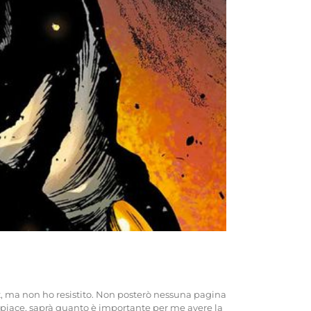
t, ma non ho resistito. Non posterò nessuna pagina
i piace, saprà quanto è importante per me avere la