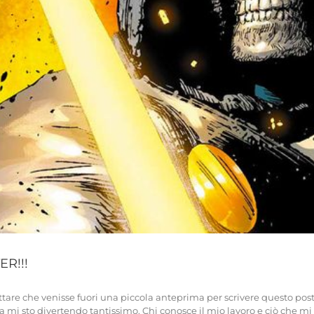
ER!!!
are che venisse fuori una piccola anteprima per scrivere questo pos
a mi sto divertendo tantissimo. Chi conosce il mio lavoro e ciò che m