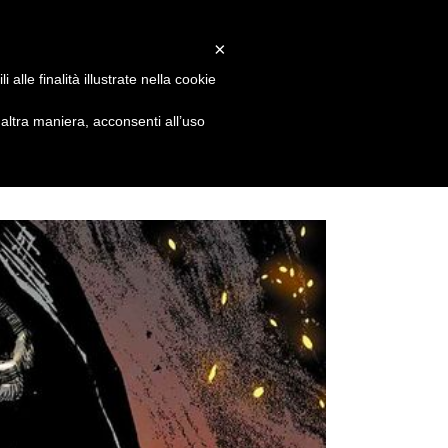
Facebook
X
Instagram
Email
info@alessandrovitti.com
×
alle finalità illustrate nella cookie
sions
Events&News
Contacts
ltra maniera, acconsenti all’uso