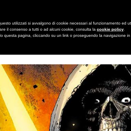
taly - Via L.A. Vincenzi, 2 - c/o ADAC - ACCADEMIA DELLE ARTI CREATIVE
|
uesto utilizzati si avvalgono di cookie necessari al funzionamento ed utili 
Home
About
Works
Commis
are il consenso a tutti o ad alcuni cookie, consulta la
cookie policy
.
 questa pagina, cliccando su un link o proseguendo la navigazione in a