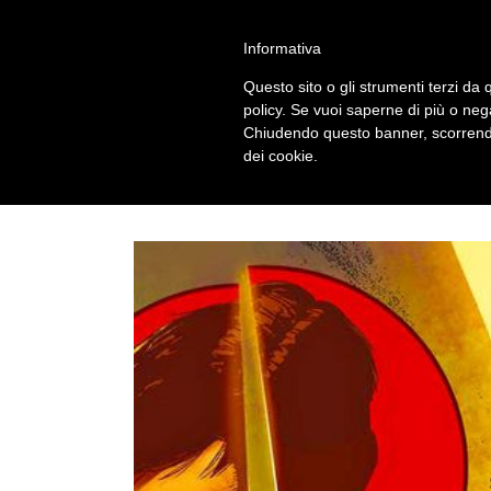
Salta
alessandro vitti comics and more | Modena - 41124 - I
al
Informativa
contenuto
Questo sito o gli strumenti terzi da q
policy. Se vuoi saperne di più o neg
Chiudendo questo banner, scorrendo
dei cookie.