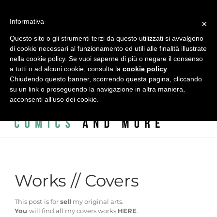
Salta
al
alessandro vitti comics and more | Modena - 41124 - Italy - Via
Informativa
contenuto
×
L.A. Vincenzi, 2 - c/o ADAC - ACCADEMIA DELLE ARTI CREATIVE
Questo sito o gli strumenti terzi da questo utilizzati si avvalgono
di cookie necessari al funzionamento ed utili alle finalità illustrate
|
info@alessandrovitti.com
nella cookie policy. Se vuoi saperne di più o negare il consenso
a tutti o ad alcuni cookie, consulta la
cookie policy
.
Chiudendo questo banner, scorrendo questa pagina, cliccando
Facebook
X
Instagram
Email
su un link o proseguendo la navigazione in altra maniera,
acconsenti all’uso dei cookie.
Works // Covers
This post
is for
sell
my original arts.
You
will find all my covers works
HERE
.