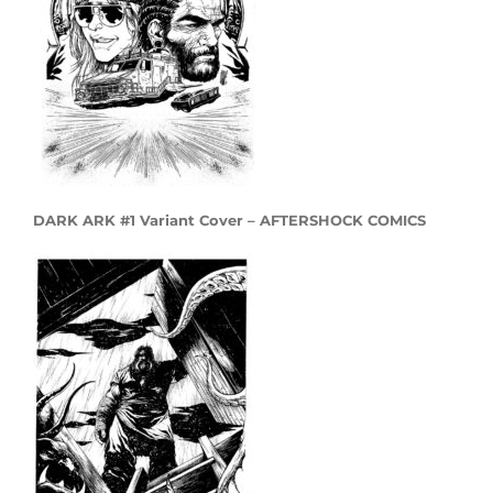
DARK ARK #1 Variant Cover – AFTERSHOCK COMICS