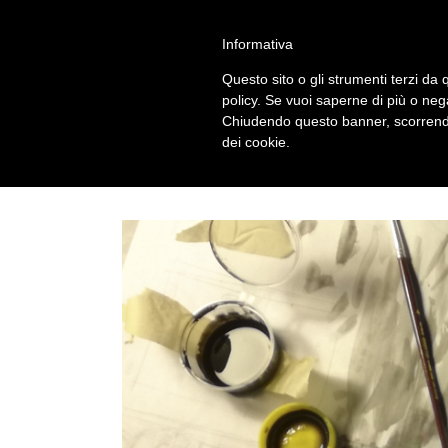
Salta
alessandro vitti comics and more | Modena - 41124 - I
al
Informativa
contenuto
Questo sito o gli strumenti terzi da q
policy. Se vuoi saperne di più o neg
Chiudendo questo banner, scorrendo
dei cookie.