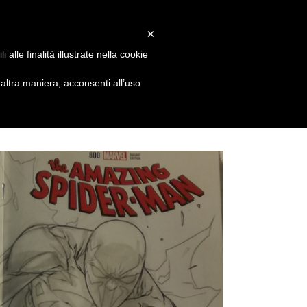
Facebook
X
Instagram
Email
info@alessandrovitti.com
×
alle finalità illustrate nella cookie
sions
Events&News
Contacts
ltra maniera, acconsenti all’uso