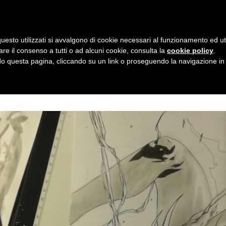
taly - Via L.A. Vincenzi, 2 - c/o ADAC - ACCADEMIA DELLE ARTI CREATIVE
|
uesto utilizzati si avvalgono di cookie necessari al funzionamento ed utili 
Home
About
Works
Commis
are il consenso a tutti o ad alcuni cookie, consulta la
cookie policy
.
 questa pagina, cliccando su un link o proseguendo la navigazione in a