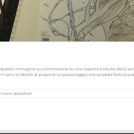
are questa immagine su commissione su una copertina neutra della s
e mi sono la libertà di proporre un personaggio che avrebbe fatto pia
su
menti disabilitati
Il
lavoro
dietro
un
blank
cover