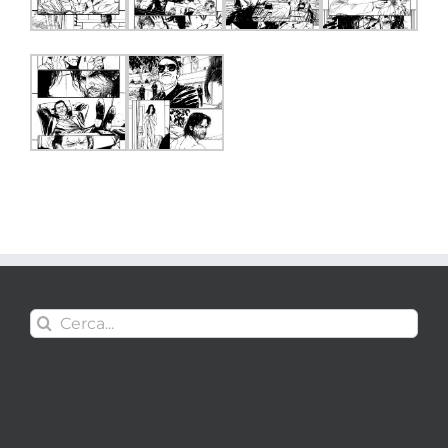
Cerca
per: