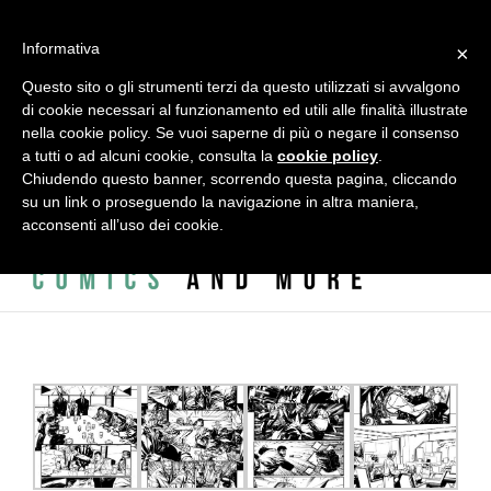
Salta
al
alessandro vitti comics and more | Modena - 41124 - Italy - Via
Informativa
contenuto
×
L.A. Vincenzi, 2 - c/o ADAC - ACCADEMIA DELLE ARTI CREATIVE
Questo sito o gli strumenti terzi da questo utilizzati si avvalgono
di cookie necessari al funzionamento ed utili alle finalità illustrate
|
info@alessandrovitti.com
nella cookie policy. Se vuoi saperne di più o negare il consenso
a tutti o ad alcuni cookie, consulta la
cookie policy
.
Chiudendo questo banner, scorrendo questa pagina, cliccando
Facebook
X
Instagram
Email
su un link o proseguendo la navigazione in altra maniera,
acconsenti all’uso dei cookie.